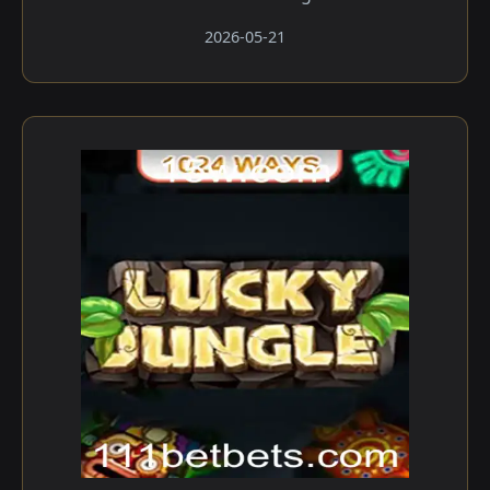
2026-05-21