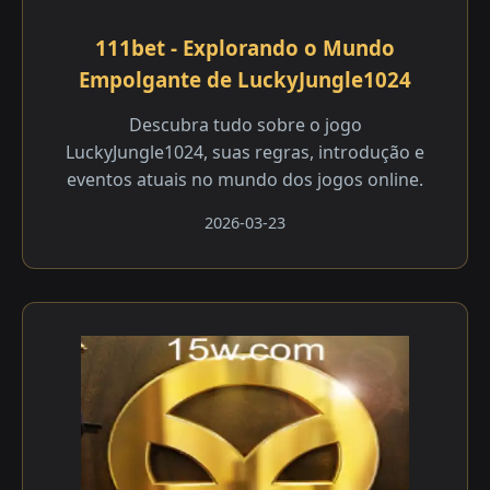
111bet - Explorando o Mundo
Empolgante de LuckyJungle1024
Descubra tudo sobre o jogo
LuckyJungle1024, suas regras, introdução e
eventos atuais no mundo dos jogos online.
2026-03-23