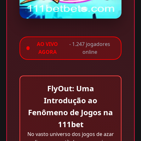
AO VIVO
- 1.247 jogadores
AGORA
online
FlyOut: Uma
Introdução ao
Fenômeno de Jogos na
111bet
No vasto universo dos jogos de azar