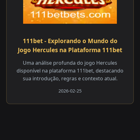
111bet - Explorando o Mundo do
Jogo Hercules na Plataforma 111bet
Uma análise profunda do jogo Hercules
disponível na plataforma 111bet, destacando
sua introdução, regras e contexto atual.
2026-02-25