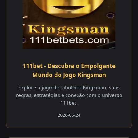
111bet - Descubra o Empolgante
Mundo do Jogo Kingsman
Explore o jogo de tabuleiro Kingsman, suas
regras, estratégias e conexão com o universo
111bet.
2026-05-24