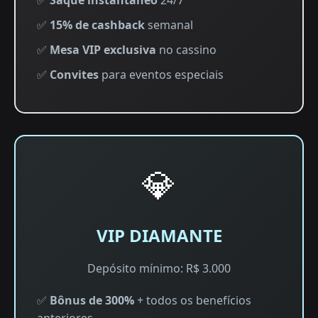
✅
Saque instantâneo
24/7
✅
15% de cashback
semanal
✅
Mesa VIP exclusiva
no cassino
✅
Convites
para eventos especiais
💎
VIP DIAMANTE
Depósito mínimo: R$ 3.000
✅
Bônus de 300%
+ todos os benefícios