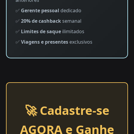
anteriores
✅
Gerente pessoal
dedicado
✅
20% de cashback
semanal
✅
Limites de saque
ilimitados
✅
Viagens e presentes
exclusivos
🚀 Cadastre-se
AGORA e Ganhe