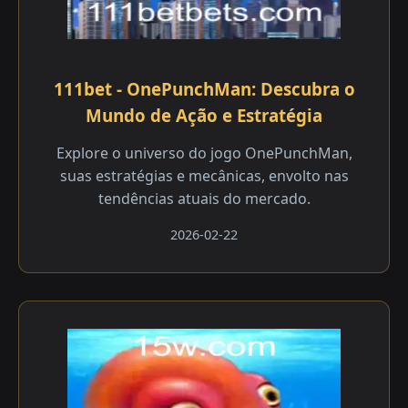
111bet - OnePunchMan: Descubra o
Mundo de Ação e Estratégia
Explore o universo do jogo OnePunchMan,
suas estratégias e mecânicas, envolto nas
tendências atuais do mercado.
2026-02-22