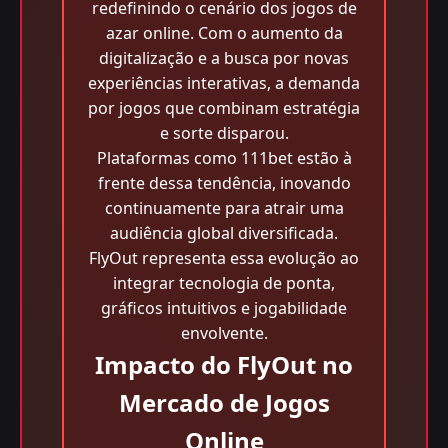
redefinindo o cenário dos jogos de
azar online. Com o aumento da
digitalização e a busca por novas
experiências interativas, a demanda
por jogos que combinam estratégia
e sorte disparou.
Plataformas como 111bet estão à
frente dessa tendência, inovando
continuamente para atrair uma
audiência global diversificada.
FlyOut representa essa evolução ao
integrar tecnologia de ponta,
gráficos intuitivos e jogabilidade
envolvente.
Impacto do FlyOut no
Mercado de Jogos
Online