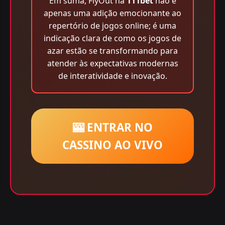
Em suma, FlyOut na
111bet
não é
apenas uma adição emocionante ao
repertório de jogos online; é uma
indicação clara de como os jogos de
azar estão se transformando para
atender às expectativas modernas
de interatividade e inovação.
🎰 ENTRAR NO
CASSINO AO VIVO