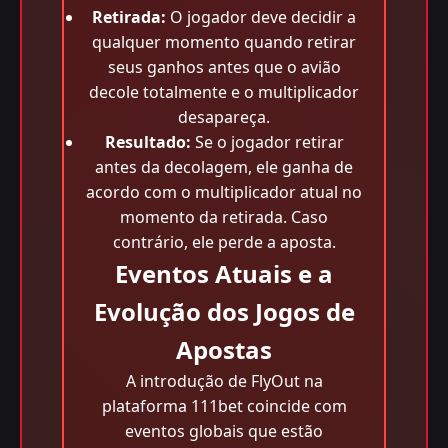
Retirada:
O jogador deve decidir a
qualquer momento quando retirar
seus ganhos antes que o avião
decole totalmente e o multiplicador
desapareça.
Resultado:
Se o jogador retirar
antes da decolagem, ele ganha de
acordo com o multiplicador atual no
momento da retirada. Caso
contrário, ele perde a aposta.
Eventos Atuais e a
Evolução dos Jogos de
Apostas
A introdução de FlyOut na
plataforma 111bet coincide com
eventos globais que estão