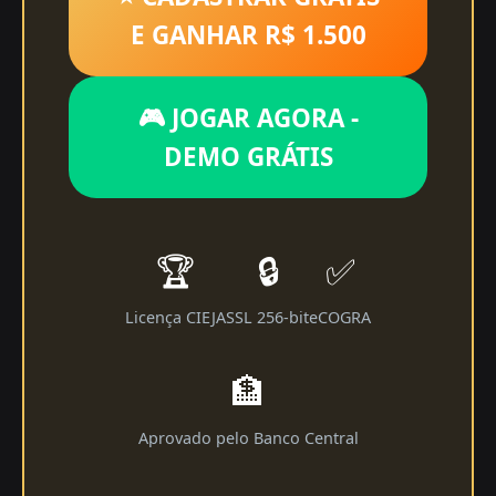
E GANHAR R$ 1.500
🎮 JOGAR AGORA -
DEMO GRÁTIS
🏆
🔒
✅
Licença CIEJA
SSL 256-bit
eCOGRA
🏦
Aprovado pelo Banco Central