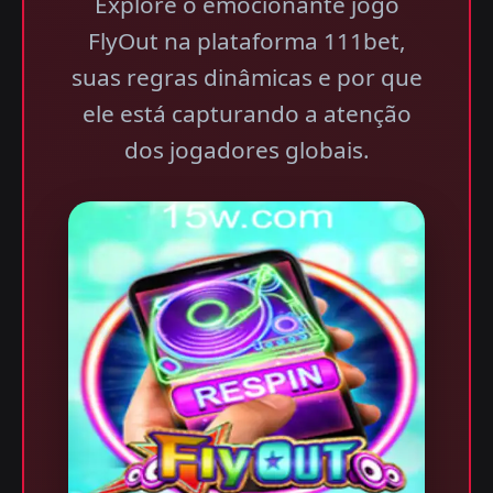
Explore o emocionante jogo
FlyOut na plataforma 111bet,
suas regras dinâmicas e por que
ele está capturando a atenção
dos jogadores globais.