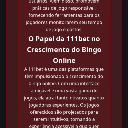
usuários. Além disso, promovem
práticas de jogo responsável,
fornecendo ferramentas para os
jogadores monitorarem seu tempo
de jogo e gastos.
O Papel da 111bet no
Crescimento do Bingo
Online
A 111bet é uma das plataformas que
têm impulsionado o crescimento do
bingo online. Com uma interface
amigável e uma vasta gama de
jogos, ela atrai tanto novatos quanto
jogadores experientes. Os jogos
oferecidos são projetados para
serem intuitivos, tornando a
experiência acessível a qualquer