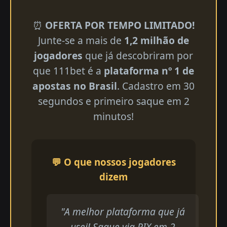
⏰
OFERTA POR TEMPO LIMITADO!
Junte-se a mais de
1,2 milhão de
jogadores
que já descobriram por
que 111bet é a
plataforma nº 1 de
apostas no Brasil
. Cadastro em 30
segundos e primeiro saque em 2
minutos!
💬 O que nossos jogadores
dizem
"A melhor plataforma que já
usei! Saque via PIX em 2