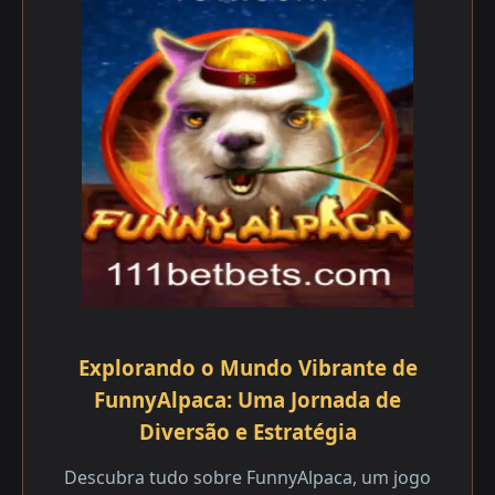
Explorando o Mundo Vibrante de
FunnyAlpaca: Uma Jornada de
Diversão e Estratégia
Descubra tudo sobre FunnyAlpaca, um jogo