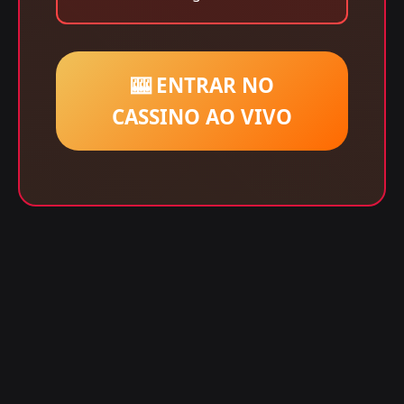
🎰 ENTRAR NO
CASSINO AO VIVO