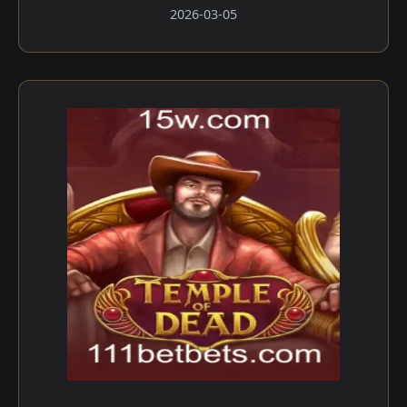
2026-03-05