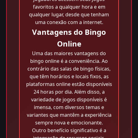
favoritos a qualquer hora e em
qualquer lugar, desde que tenham
uma conexão com a internet.
Vantagens do Bingo
Online
Uma das maiores vantagens do
bingo online é a conveniência. Ao
contrário das salas de bingo físicas,
que têm horários e locais fixos, as
plataformas online estão disponíveis
24 horas por dia. Além disso, a
variedade de jogos disponíveis é
imensa, com diversos temas e
variantes que mantêm a experiência
sempre nova e emocionante.
Outro benefício significativo é a