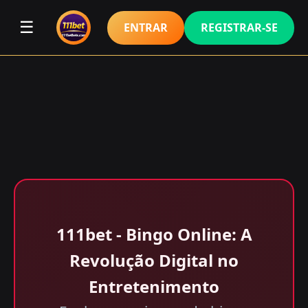
☰
ENTRAR
REGISTRAR-SE
111bet - Bingo Online: A
Revolução Digital no
Entretenimento