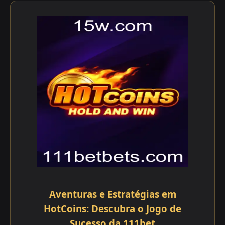
Aventuras e Estratégias em
HotCoins: Descubra o Jogo de
Sucesso da 111bet