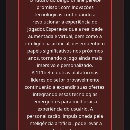
O futuro do bingo online parece
promissor, com inovações
tecnológicas continuando a
revolucionar a experiência do
jogador. Espera-se que a realidade
aumentada e virtual, bem como a
inteligência artificial, desempenhem
papéis significativos nos próximos
anos, tornando o jogo ainda mais
imersivo e personalizado.
A 111bet e outras plataformas
líderes do setor provavelmente
continuarão a expandir suas ofertas,
integrando essas tecnologias
emergentes para melhorar a
experiência do usuário. A
personalização, impulsionada pela
inteligência artificial, pode levar a