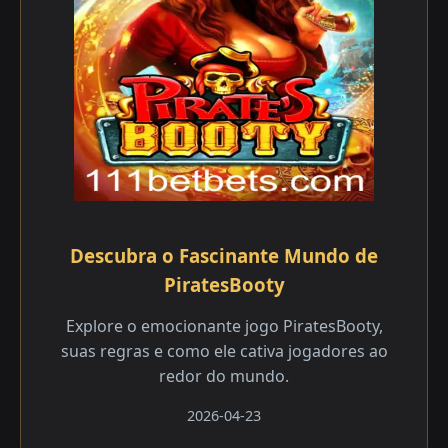
Descubra o Fascinante Mundo de
PiratesBooty
Explore o emocionante jogo PiratesBooty,
suas regras e como ele cativa jogadores ao
redor do mundo.
2026-04-23