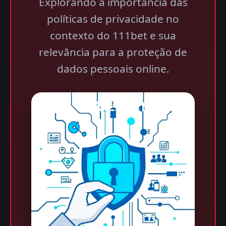
Explorando a importância das
políticas de privacidade no
contexto do 111bet e sua
relevância para a proteção de
dados pessoais online.