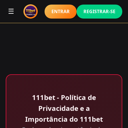
☰
ENTRAR
REGISTRAR-SE
111bet - Política de
Privacidade e a
Importância do 111bet