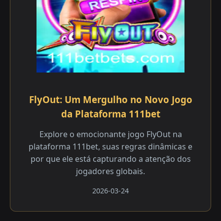
FlyOut: Um Mergulho no Novo Jogo
da Plataforma 111bet
Explore o emocionante jogo FlyOut na
plataforma 111bet, suas regras dinâmicas e
por que ele está capturando a atenção dos
jogadores globais.
2026-03-24