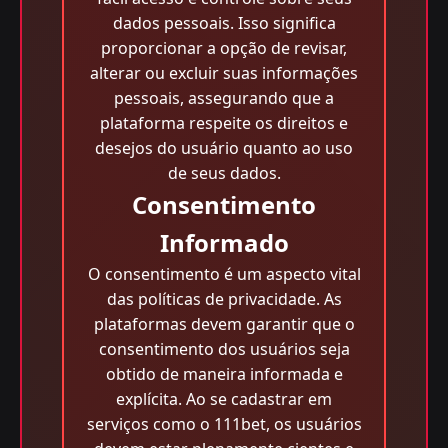
dados pessoais. Isso significa
proporcionar a opção de revisar,
alterar ou excluir suas informações
pessoais, assegurando que a
plataforma respeite os direitos e
desejos do usuário quanto ao uso
de seus dados.
Consentimento
Informado
O consentimento é um aspecto vital
das políticas de privacidade. As
plataformas devem garantir que o
consentimento dos usuários seja
obtido de maneira informada e
explícita. Ao se cadastrar em
serviços como o 111bet, os usuários