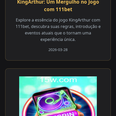
KingArthur: Um Mergulho no Jogo
com 111bet
Explore a essência do jogo KingArthur com
111bet, descubra suas regras, introdução e
eventos atuais que o tornam uma
experiência única.
2026-03-28