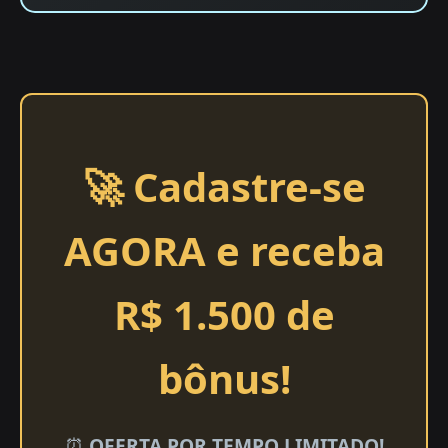
🚀 Cadastre-se
AGORA e receba
R$ 1.500 de
bônus!
⏰
OFERTA POR TEMPO LIMITADO!