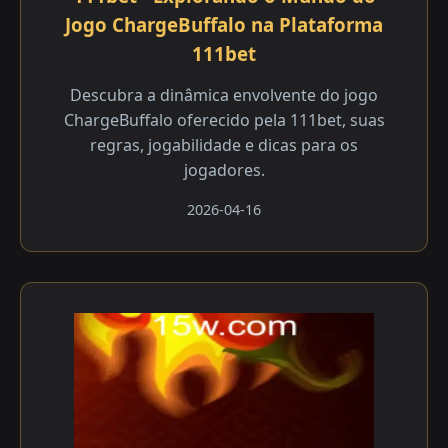
Jogo ChargeBuffalo na Plataforma
111bet
Descubra a dinâmica envolvente do jogo
ChargeBuffalo oferecido pela 111bet, suas
regras, jogabilidade e dicas para os
jogadores.
2026-04-16