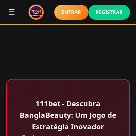
☰
ENTRAR
REGISTRAR
111bet - Descubra
BanglaBeauty: Um Jogo de
Estratégia Inovador