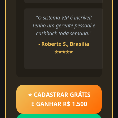
"O sistema VIP é incrível!
Tenho um gerente pessoal e
cashback toda semana."
- Roberto S., Brasília
⭐⭐⭐⭐⭐
⭐ CADASTRAR GRÁTIS
E GANHAR R$ 1.500