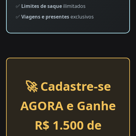
✅
Limites de saque
ilimitados
✅
Viagens e presentes
exclusivos
🚀 Cadastre-se
AGORA e Ganhe
R$ 1.500 de