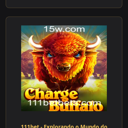
111bet - Explorando o Mundo do