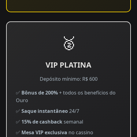
🥈
VIP PLATINA
Depósito mínimo: R$ 600
✅
Bônus de 200%
+ todos os benefícios do
Ouro
✅
Saque instantâneo
24/7
✅
15% de cashback
semanal
✅
Mesa VIP exclusiva
no cassino