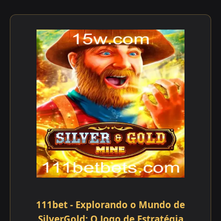
111bet - Explorando o Mundo de
SilverGold: O Jogo de Estratégia