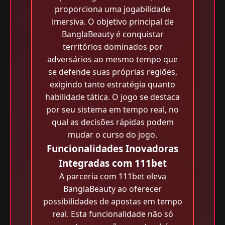
proporciona uma jogabilidade
imersiva. O objetivo principal de
BanglaBeauty é conquistar
territórios dominados por
adversários ao mesmo tempo que
se defende suas próprias regiões,
exigindo tanto estratégia quanto
habilidade tática. O jogo se destaca
por seu sistema em tempo real, no
qual as decisões rápidas podem
mudar o curso do jogo.
Funcionalidades Inovadoras
Integradas com 111bet
A parceria com 111bet eleva
BanglaBeauty ao oferecer
possibilidades de apostas em tempo
real. Esta funcionalidade não só