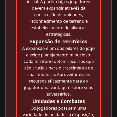
inicial. A partir daí, os jogadores
devem expandir através da
construção de unidades,
reconhecimento de terreno e
estabelecimento de alianças
estratégicas.
Expansão de Territórios
A expansão é um dos pilares do jogo
e exige planejamento minucioso.
Cada território detém recursos que
são cruciais para o crescimento de
sua influência. Aproveitar esses
recursos eficazmente dará ao
jogador uma vantagem sobre seus
adversários.
Unidades e Combates
Os jogadores possuem uma
variedade de unidades à disposição,