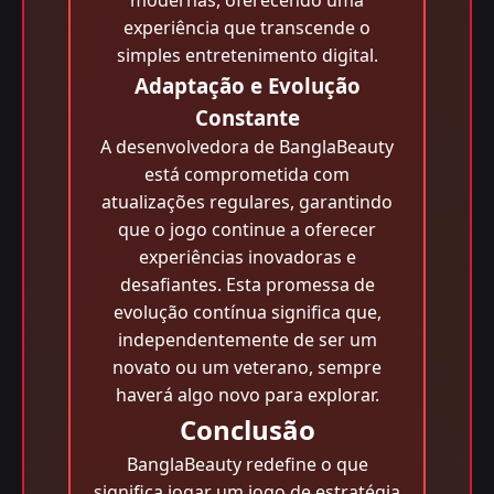
modernas, oferecendo uma
experiência que transcende o
simples entretenimento digital.
Adaptação e Evolução
Constante
A desenvolvedora de BanglaBeauty
está comprometida com
atualizações regulares, garantindo
que o jogo continue a oferecer
experiências inovadoras e
desafiantes. Esta promessa de
evolução contínua significa que,
independentemente de ser um
novato ou um veterano, sempre
haverá algo novo para explorar.
Conclusão
BanglaBeauty redefine o que
significa jogar um jogo de estratégia