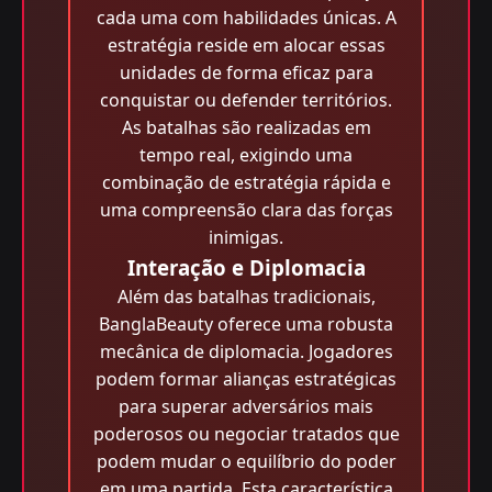
cada uma com habilidades únicas. A
estratégia reside em alocar essas
unidades de forma eficaz para
conquistar ou defender territórios.
As batalhas são realizadas em
tempo real, exigindo uma
combinação de estratégia rápida e
uma compreensão clara das forças
inimigas.
Interação e Diplomacia
Além das batalhas tradicionais,
BanglaBeauty oferece uma robusta
mecânica de diplomacia. Jogadores
podem formar alianças estratégicas
para superar adversários mais
poderosos ou negociar tratados que
podem mudar o equilíbrio do poder
em uma partida. Esta característica