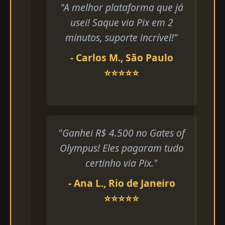
"A melhor plataforma que já
usei! Saque via Pix em 2
minutos, suporte incrível!"
- Carlos M., São Paulo
⭐⭐⭐⭐⭐
"Ganhei R$ 4.500 no Gates of
Olympus! Eles pagaram tudo
certinho via Pix."
- Ana L., Rio de Janeiro
⭐⭐⭐⭐⭐