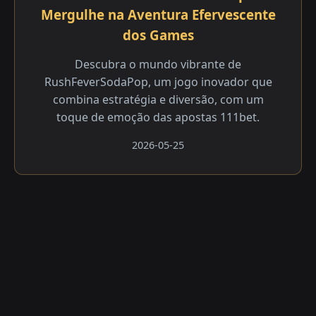
Mergulhe na Aventura Efervescente
dos Games
Descubra o mundo vibrante de
RushFeverSodaPop, um jogo inovador que
combina estratégia e diversão, com um
toque de emoção das apostas 111bet.
2026-05-25