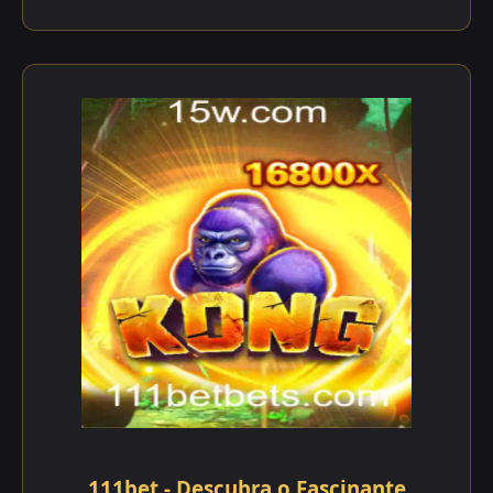
111bet - Descubra o Fascinante