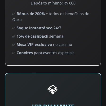
Depósito mínimo: R$ 600
✅
Bônus de 200%
+ todos os benefícios do
Ouro
✅
Saque instantâneo
24/7
✅
15% de cashback
semanal
✅
Mesa VIP exclusiva
no cassino
✅
Convites
para eventos especiais
💎