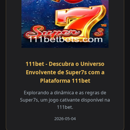
111bet - Descubra o Universo
Envolvente de Super7s com a
Plataforma 111bet
Explorando a dinâmica e as regras de
Super7s, um jogo cativante disponível na
111bet.
2026-05-04