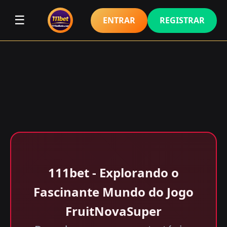
☰
ENTRAR
REGISTRAR
111bet - Explorando o
Fascinante Mundo do Jogo
FruitNovaSuper