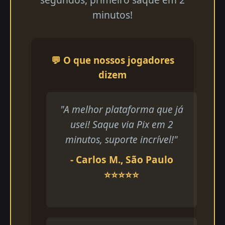
minutos!
💬 O que nossos jogadores
dizem
"A melhor plataforma que já
usei! Saque via Pix em 2
minutos, suporte incrível!"
- Carlos M., São Paulo
⭐⭐⭐⭐⭐