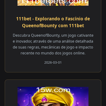
111bet - Explorando o Fascínio de
QueenofBounty com 111bet
Descubra QueenofBounty, um jogo cativante
e inovador, através de uma análise detalhada
de suas regras, mecânicas de jogo e impacto
recente no mundo dos jogos online.
2026-03-01