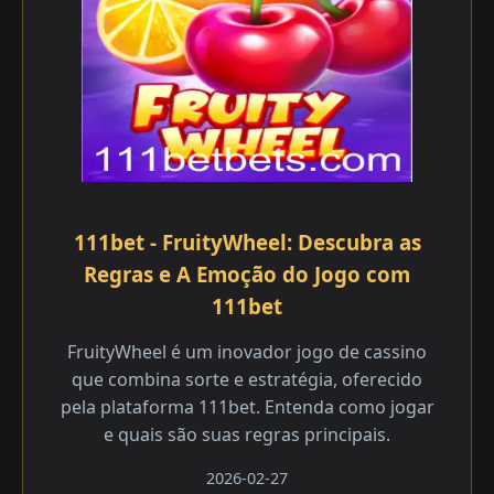
111bet - FruityWheel: Descubra as
Regras e A Emoção do Jogo com
111bet
FruityWheel é um inovador jogo de cassino
que combina sorte e estratégia, oferecido
pela plataforma 111bet. Entenda como jogar
e quais são suas regras principais.
2026-02-27