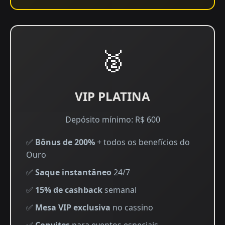
🥈
VIP PLATINA
Depósito mínimo: R$ 600
✅
Bônus de 200%
+ todos os benefícios do
Ouro
✅
Saque instantâneo
24/7
✅
15% de cashback
semanal
✅
Mesa VIP exclusiva
no cassino