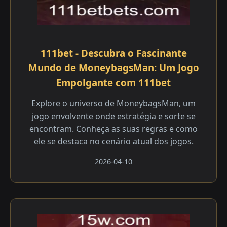
111bet - Descubra o Fascinante
Mundo de MoneybagsMan: Um Jogo
Empolgante com 111bet
Explore o universo de MoneybagsMan, um
jogo envolvente onde estratégia e sorte se
encontram. Conheça as suas regras e como
ele se destaca no cenário atual dos jogos.
2026-04-10