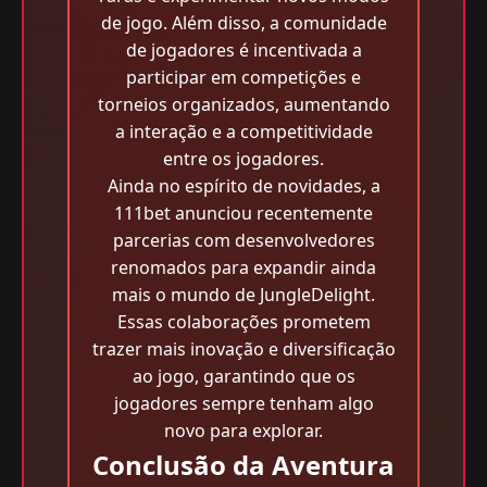
de jogo. Além disso, a comunidade
de jogadores é incentivada a
participar em competições e
torneios organizados, aumentando
a interação e a competitividade
entre os jogadores.
Ainda no espírito de novidades, a
111bet anunciou recentemente
parcerias com desenvolvedores
renomados para expandir ainda
mais o mundo de JungleDelight.
Essas colaborações prometem
trazer mais inovação e diversificação
ao jogo, garantindo que os
jogadores sempre tenham algo
novo para explorar.
Conclusão da Aventura