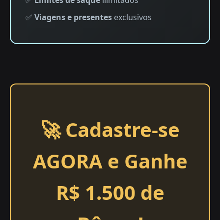
✅
Limites de saque
ilimitados
✅
Viagens e presentes
exclusivos
🚀 Cadastre-se
AGORA e Ganhe
R$ 1.500 de