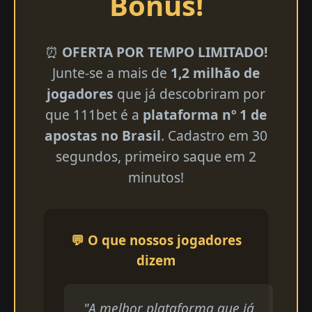
Bônus!
⏰
OFERTA POR TEMPO LIMITADO!
Junte-se a mais de
1,2 milhão de
jogadores
que já descobriram por
que 111bet é a
plataforma nº 1 de
apostas no Brasil
. Cadastro em 30
segundos, primeiro saque em 2
minutos!
💬 O que nossos jogadores
dizem
"A melhor plataforma que já