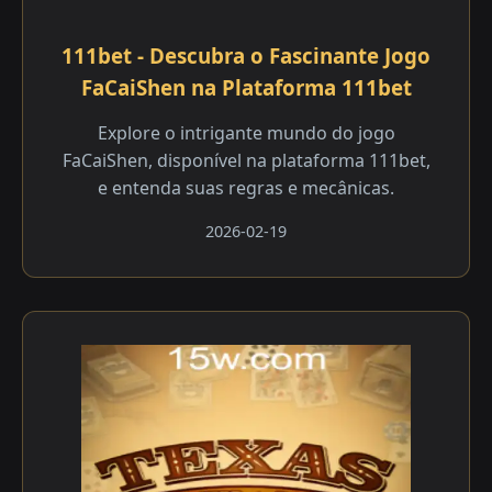
111bet - Descubra o Fascinante Jogo
FaCaiShen na Plataforma 111bet
Explore o intrigante mundo do jogo
FaCaiShen, disponível na plataforma 111bet,
e entenda suas regras e mecânicas.
2026-02-19