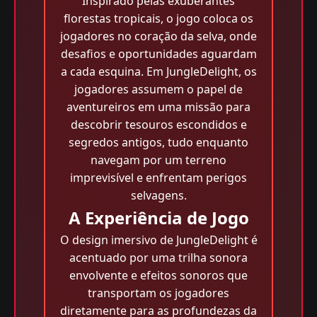
Inspirado pelas exuberantes
florestas tropicais, o jogo coloca os
jogadores no coração da selva, onde
desafios e oportunidades aguardam
a cada esquina. Em JungleDelight, os
jogadores assumem o papel de
aventureiros em uma missão para
descobrir tesouros escondidos e
segredos antigos, tudo enquanto
navegam por um terreno
imprevisível e enfrentam perigos
selvagens.
A Experiência de Jogo
O design imersivo de JungleDelight é
acentuado por uma trilha sonora
envolvente e efeitos sonoros que
transportam os jogadores
diretamente para as profundezas da