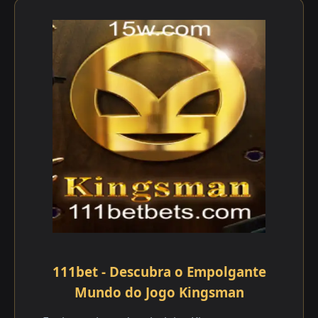
111bet - Descubra o Empolgante
Mundo do Jogo Kingsman