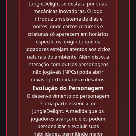
JungleDelight se destaca por suas
mecânicas inovadoras. O jogo
introduz um sistema de dias e
noites, onde certos recursos e
criaturas só aparecem em horários
específicos, exigindo que os
jogadores estejam atentos aos ciclos
naturais do ambiente. Além disso, a
interação com outros personagens
não jogáveis (NPCs) pode abrir
novas oportunidades e desafios.
Evolução do Personagem
O desenvolvimento do personagem
é uma parte essencial de
JungleDelight. À medida que os
jogadores avançam, eles podem
personalizar e evoluir suas
habilidades, permitindo maior