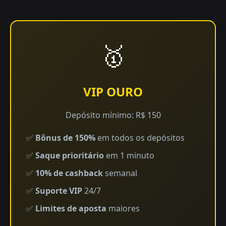
🥇
VIP OURO
Depósito mínimo: R$ 150
✅
Bônus de 150%
em todos os depósitos
✅
Saque prioritário
em 1 minuto
✅
10% de cashback
semanal
✅
Suporte VIP
24/7
✅
Limites de aposta
maiores