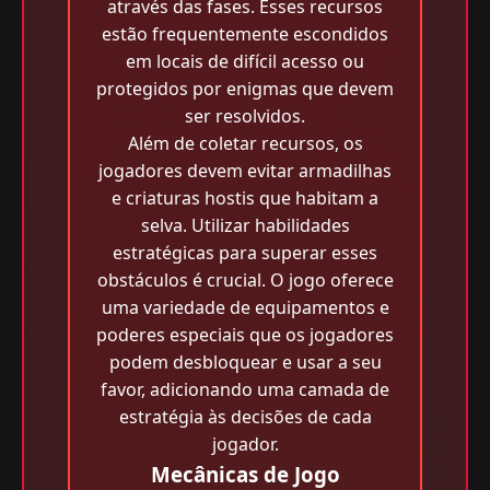
através das fases. Esses recursos
estão frequentemente escondidos
em locais de difícil acesso ou
protegidos por enigmas que devem
ser resolvidos.
Além de coletar recursos, os
jogadores devem evitar armadilhas
e criaturas hostis que habitam a
selva. Utilizar habilidades
estratégicas para superar esses
obstáculos é crucial. O jogo oferece
uma variedade de equipamentos e
poderes especiais que os jogadores
podem desbloquear e usar a seu
favor, adicionando uma camada de
estratégia às decisões de cada
jogador.
Mecânicas de Jogo