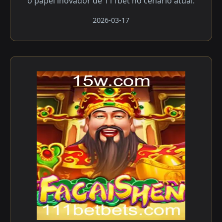
o papel inovador de 111bet no cenário atual.
2026-03-17