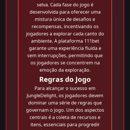
selva. Cada fase do jogo é
desenvolvida para oferecer uma
mistura única de desafios e
recompensas, incentivando os
jogadores a explorar cada canto do
ambiente. A plataforma 111bet
garante uma experiência fluida e
sem interrupções, permitindo que
os jogadores se concentrem na
emoção da exploração.
Regras do Jogo
Para alcançar o sucesso em
JungleDelight, os jogadores devem
dominar uma série de regras que
governam o jogo. Um dos aspectos
centrais é a coleta de recursos e
itens, essenciais para progredir