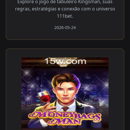
Explore o jogo de tabuleiro Kingsman, suas
regras, estratégias e conexão com o universo
111bet.
2026-05-24