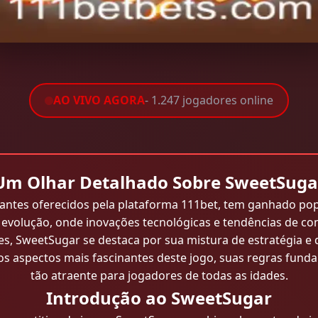
AO VIVO AGORA
- 1.247 jogadores online
Um Olhar Detalhado Sobre SweetSuga
vantes oferecidos pela plataforma 111bet, tem ganhado po
 evolução, onde inovações tecnológicas e tendências de c
s, SweetSugar se destaca por sua mistura de estratégia e 
s aspectos mais fascinantes deste jogo, suas regras fund
tão atraente para jogadores de todas as idades.
Introdução ao SweetSugar