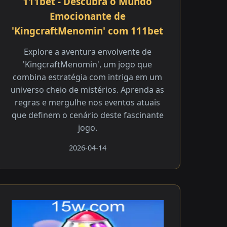
111bet - Descubra o Mundo
Emocionante de
'KingcraftMenomin' com 111bet
Explore a aventura envolvente de
'KingcraftMenomin', um jogo que
combina estratégia com intriga em um
universo cheio de mistérios. Aprenda as
regras e mergulhe nos eventos atuais
que definem o cenário deste fascinante
jogo.
2026-04-14