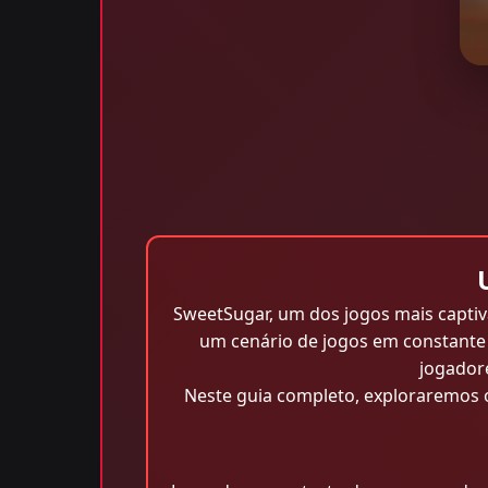
SweetSugar, um dos jogos mais capti
um cenário de jogos em constante
jogadore
Neste guia completo, exploraremos o