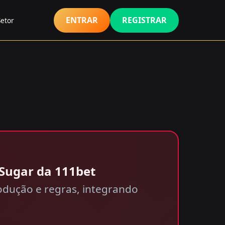
ENTRAR
REGISTRAR
Setor
Sugar da 111bet
odução e regras, integrando